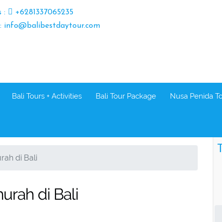
s :
+6281337065235
 : info@balibestdaytour.com
Bali Tours + Activities
Bali Tour Package
Nusa Penida T
T
ah di Bali
urah di Bali