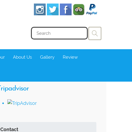
our
About Us
Gallery
Review
ripadvisor
Contact