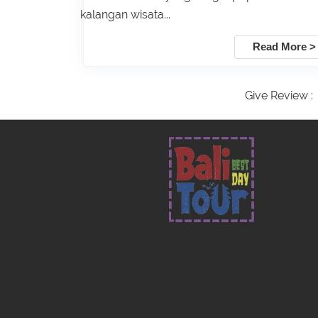
kalangan wisata...
Read More >
Give Review :