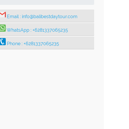
Email :
info@balibestdaytour.com
WhatsApp :
+6281337065235
Phone :
+6281337065235