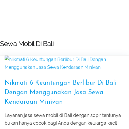
Bali Horse Riding on the Beach
Affordable ATV Ride Package In Ubud
Ubud Full Day Combination Tour
Aloha Swing & Tegalalang Rice
Sewa Mobil Di Bali
Pandawa beach and Uluwatu sunset
Terrace Tour
tour
Watersport And Uluwatu Sunset Tour
Lempuyang Temple Tour (The Gate to
Package
Nikmati 6 Keuntungan Berlibur Di Bali
Heaven) in East Bali
Ubud ATV, Ayung Rafting & Jungle
Dengan Menggunakan Jasa Sewa
Bedugul dan Tanah Lot Sunset Tour
Kendaraan Minivan
Swing Adventure Tour
Layanan jasa sewa mobil di Bali dengan sopir tentunya
Pura Taman Ayun dan Tanah Lot
Mount Batur Sunrise Trekking – Best
bukan hanya cocok bagi Anda dengan keluarga kecil