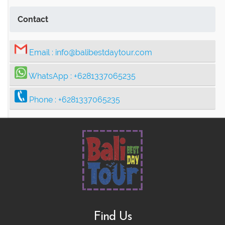
Swing Tour Package
Contact
Thrilling Ubud Adventure Tour |
Email :
info@balibestdaytour.com
Rafting, Infinity Pool, Bali Swing & Coffee
WhatsApp :
+6281337065235
Plantation
Phone :
+6281337065235
Bali Nature Adventure Tour | River
Cave Tubing, Bali Swing, Rice Terrace &
Coffee Plantation
Ubud adventure, Culture & Hidden
Find Us
Waterfall Tour