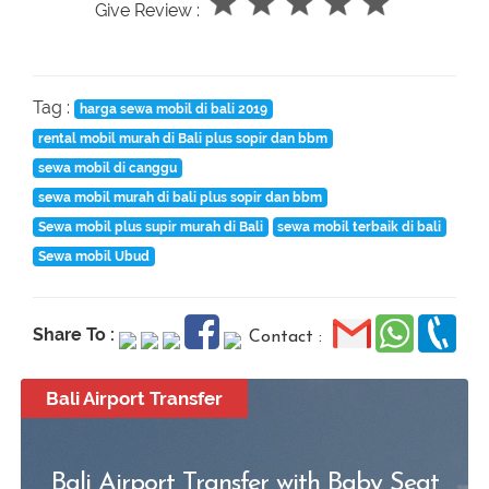
Give Review :
Tag :
harga sewa mobil di bali 2019
rental mobil murah di Bali plus sopir dan bbm
sewa mobil di canggu
sewa mobil murah di bali plus sopir dan bbm
Sewa mobil plus supir murah di Bali
sewa mobil terbaik di bali
Sewa mobil Ubud
Share To :
Contact :
Bali Airport Transfer
Bali Airport Transfer with Baby Seat