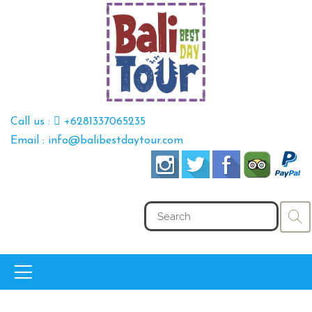
Call us :
+6281337065235
Email : info@balibestdaytour.com