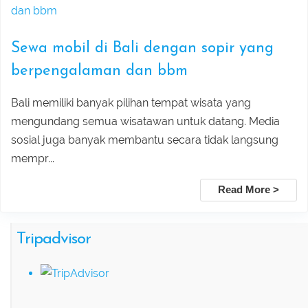
Explore Sekumpul Waterfall, Bali
Sewa mobil di Bali dengan sopir yang
Handara Gate, and Ulun Danu Beratan For
berpengalaman dan bbm
Bali Best Tour
Bali memiliki banyak pilihan tempat wisata yang
Tamblingan Jungle Trekking Bali:
mengundang semua wisatawan untuk datang. Media
sosial juga banyak membantu secara tidak langsung
Ancient Rainforest, Canoe Ride & Hidden
mempr...
Temples
Read More >
Swing Heaven, Ubud Rafting, and
Tripadvisor
Ubud Center Tour Package
Tegalalang Rice Terrace with Bali