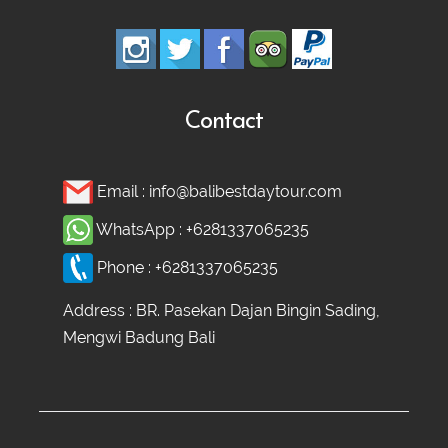
Ubud Heritage, Jungle Swing, and
Silver Class Tour
Contact
Email :
info@balibestdaytour.com
WhatsApp :
+6281337065235
Phone :
+6281337065235
Address : BR. Pasekan Dajan Bingin Sading,
Mengwi Badung Bali