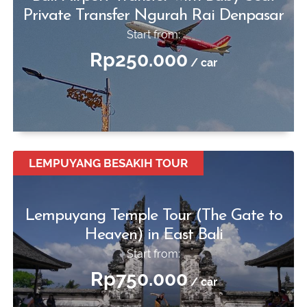
Private Transfer Ngurah Rai Denpasar
Start from:
Rp250.000
/ car
LEMPUYANG BESAKIH TOUR
Lempuyang Temple Tour (The Gate to
Heaven) in East Bali
Start from:
Rp750.000
/ car