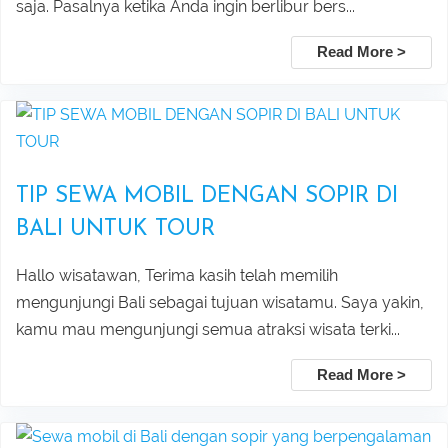
sunset tour
saja. Pasalnya ketika Anda ingin berlibur bers...
Private Tour with Local Guide in Bali
Read More >
Pick Up Information :
Ubud Taxi to Kanto Lampo Waterfall
Mount Batur Jeep Sunrise Tour –
Bali
Private 4WD Adventure (No Hiking)
Taxi Service From Ubud To Tegalalang
Lovina Beach Bali Dolphin Watching
TIP SEWA MOBIL DENGAN SOPIR DI
Rice Terrace
Private Tour Packages
BALI UNTUK TOUR
Taxi Service From Ubud Center Suwat
Tanjung Benoa Water Sports Bali –
Hallo wisatawan, Terima kasih telah memilih
mengunjungi Bali sebagai tujuan wisatamu. Saya yakin,
Waterfall Bali
Best Activities & Prices 2026
kamu mau mengunjungi semua atraksi wisata terki...
Leke Leke Waterfall, Jatiluwih, and
Submit
Read More >
Tanah Lot Sunset Tour Package