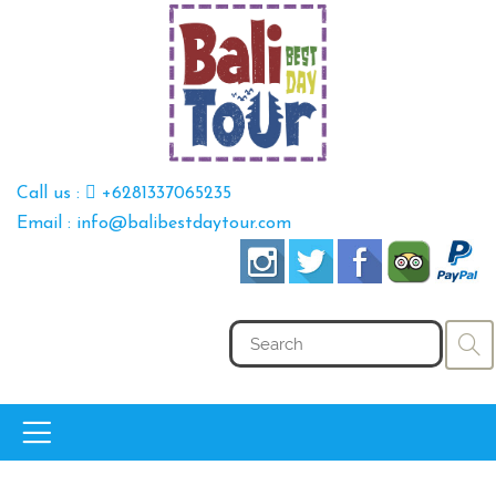
Call us :
+6281337065235
Email : info@balibestdaytour.com