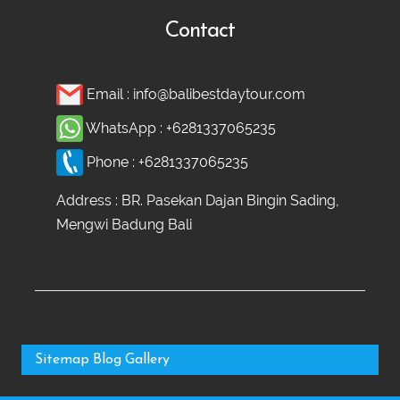
Contact
Email :
info@balibestdaytour.com
WhatsApp :
+6281337065235
Phone :
+6281337065235
Address : BR. Pasekan Dajan Bingin Sading,
Mengwi Badung Bali
Sitemap
Blog
Gallery