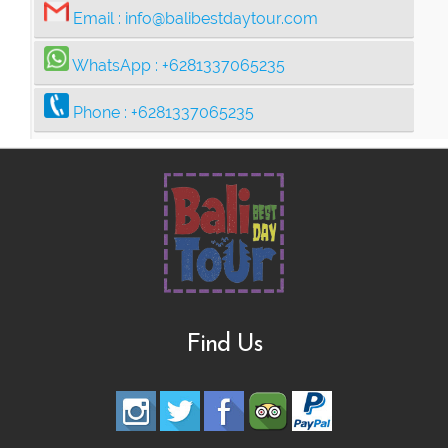
Email :
info@balibestdaytour.com
WhatsApp :
+6281337065235
Phone :
+6281337065235
Find Us