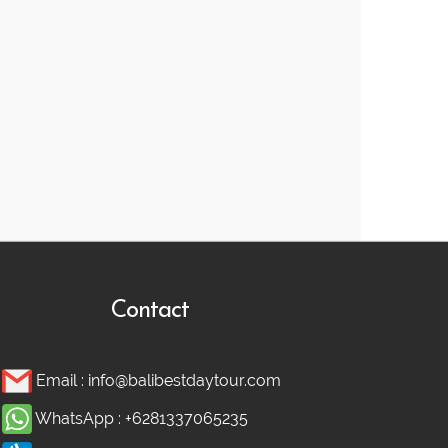
Contact
Email :
info@balibestdaytour.com
WhatsApp :
+6281337065235