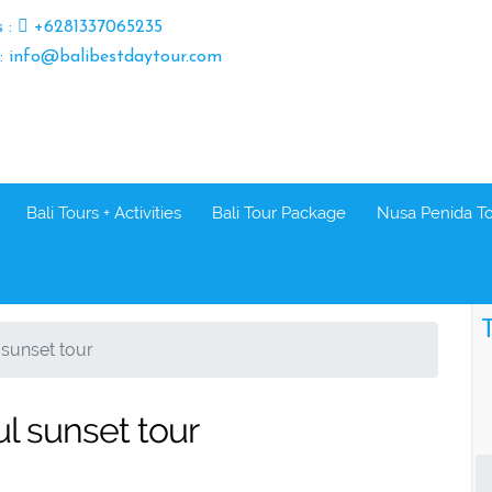
s :
+6281337065235
 : info@balibestdaytour.com
Bali Tours + Activities
Bali Tour Package
Nusa Penida T
T
sunset tour
l sunset tour