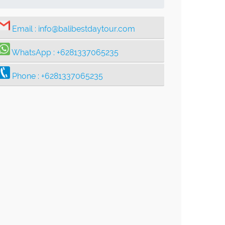
Email :
info@balibestdaytour.com
WhatsApp :
+6281337065235
Phone :
+6281337065235