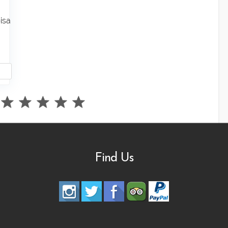
isa
Find Us