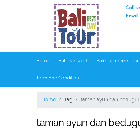
Call u
Email
Home
Bali Transport
Bali Customize Tour
Term And Condition
Home
Tag
taman ayun dan bedugul 
taman ayun dan bedugu