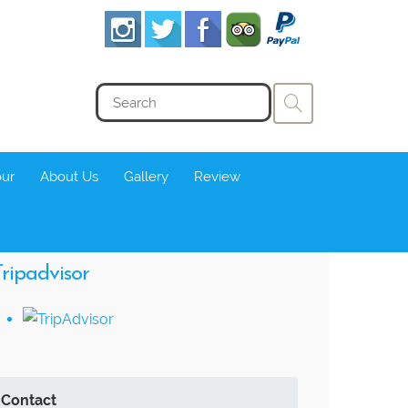
our
About Us
Gallery
Review
ripadvisor
Contact