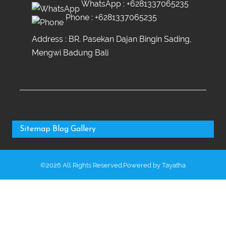
WhatsApp :
+6281337065235
Phone :
+6281337065235
Address : BR. Pasekan Dajan Bingin Sading,
Mengwi Badung Bali
Sitemap
Blog
Gallery
©2026 All Rights Reserved.Powered by
Tayatha