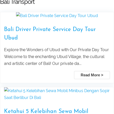
Bali Transport
Pandawa beach and Uluwatu sunset
Terrace Tour
tour
Watersport And Uluwatu Sunset Tour
Lempuyang Temple Tour (The Gate to
Package
Bali Driver Private Service Day Tour
Ubud
Heaven) in East Bali
Ubud ATV, Ayung Rafting & Jungle
Explore the Wonders of Ubud with Our Private Day Tour
Bedugul dan Tanah Lot Sunset Tour
Swing Adventure Tour
Welcome to the enchanting Ubud Village, the cultural
and artistic center of Bali! Our private da...
Pura Taman Ayun dan Tanah Lot
Mount Batur Sunrise Trekking – Best
Read More >
sunset tour
Private Tour with Local Guide in Bali
Pick Up Information :
Ubud Taxi to Kanto Lampo Waterfall
Mount Batur Jeep Sunrise Tour –
Bali
Private 4WD Adventure (No Hiking)
Ketahui 5 Kelebihan Sewa Mobil