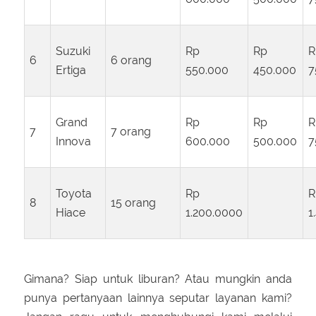
Suzuki
Rp
Rp
R
6
6 orang
Ertiga
550.000
450.000
7
Grand
Rp
Rp
R
7
7 orang
Innova
600.000
500.000
7
Toyota
Rp
R
8
15 orang
Hiace
1.200.0000
1
Gimana? Siap untuk liburan? Atau mungkin anda
punya pertanyaan lainnya seputar layanan kami?