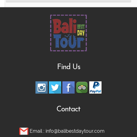
Plantation
Bali Nature Adventure Tour | River
Cave Tubing, Bali Swing, Rice Terrace &
Coffee Plantation
Find Us
Ubud adventure, Culture & Hidden
Waterfall Tour
Ubud Heritage, Jungle Swing, and
Contact
Silver Class Tour
Email :
info@balibestdaytour.com