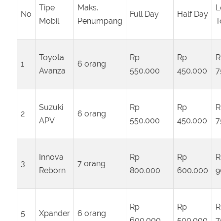
Tipe
Maks.
L
No
Full Day
Half Day
Mobil
Penumpang
T
Toyota
Rp
Rp
R
1
6 orang
Avanza
550.000
450.000
7
Suzuki
Rp
Rp
R
2
6 orang
APV
550.000
450.000
7
Innova
Rp
Rp
R
3
7 orang
Reborn
800.000
600.000
9
Rp
Rp
R
5
Xpander
6 orang
600.000
500.000
7