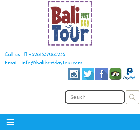
Call us :
+6281337065235
Email : info@balibestdaytour.com