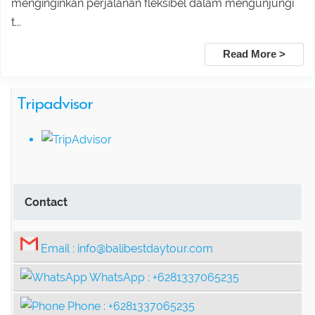
menginginkan perjalanan fleksibel dalam mengunjungi
Tamblingan Jungle Trekking Bali:
t...
Ancient Rainforest, Canoe Ride & Hidden
Read More >
Temples
Tripadvisor
Swing Heaven, Ubud Rafting, and
Ubud Center Tour Package
Tegalalang Rice Terrace with Bali
Contact
Swing Tour Package
Email :
info@balibestdaytour.com
Thrilling Ubud Adventure Tour |
WhatsApp :
+6281337065235
Rafting, Infinity Pool, Bali Swing & Coffee
Phone :
+6281337065235