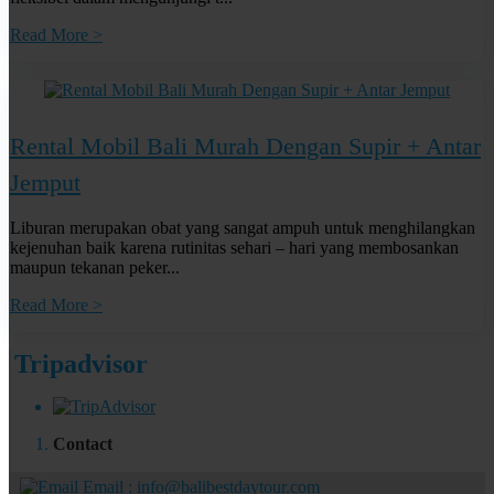
Read More >
Rental Mobil Bali Murah Dengan Supir + Antar
Jemput
Liburan merupakan obat yang sangat ampuh untuk menghilangkan
kejenuhan baik karena rutinitas sehari – hari yang membosankan
maupun tekanan peker...
Read More >
Tripadvisor
Contact
Email :
info@balibestdaytour.com