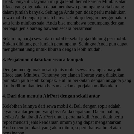
Tidak hanya itu, layanan ini juga lebih hemat karena Minibus atau
Hiace yang digunakan dapat membawa penumpang serta barang
dalam jumlah banyak. Sehingga Anda pun tidak perlu melakukan
sewa mobil dengan jumlah banyak. Cukup dengan menggunakan
satu jenis minibus saja, Anda bisa membawa penumpang dengan
berbagai jenis barang bawaan secara bersamaan.
Selain itu, harga sewa dari mobil tersebut juga dihitung per mobil.
Bukan dihitung per jumlah penumpang. Sehingga Anda pun dapat
menghemat uang untuk liburan dengan lebih mudah.
3. Perjalanan dilakukan secara kompak
Dengan menggunakan satu jenis mobil sewaan yang sama yaitu
Hiace atau Minibus. Tentunya perjalanan liburan yang dilakukan
pun akan jauh lebih kompak. Hal ini berkaitan dengan anggota yang
ikut berlibur akan tetap bersama selama perjalanan dilakukan.
4. Dari dan menuju AirPort dengan sekali antar
Kelebihan lainnya dari sewa mobil di Bali dengan sopir adalah
layanan antar jemput yang bisa Anda dapatkan. Dalam hal ini,
ketika Anda tiba di AirPort untuk pertama kali. Anda tidak perlu
repot mencari jenis kendaraan umum yang dapat mengantarkan
Anda menuju lokasi yang akan dituju, seperti halnya hotel atau
penginapan.