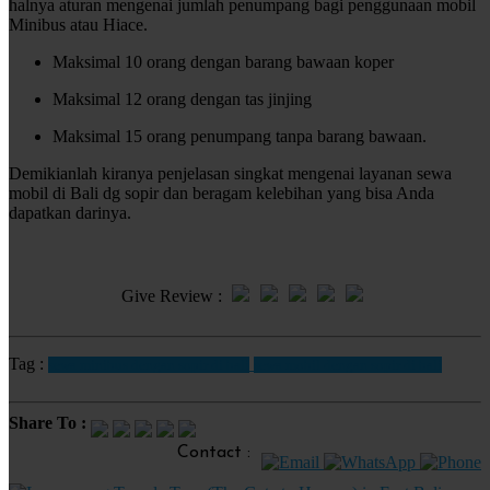
halnya aturan mengenai jumlah penumpang bagi penggunaan mobil
Minibus atau Hiace.
Maksimal 10 orang dengan barang bawaan koper
Maksimal 12 orang dengan tas jinjing
Maksimal 15 orang penumpang tanpa barang bawaan.
Demikianlah kiranya penjelasan singkat mengenai layanan sewa
mobil di Bali dg sopir dan beragam kelebihan yang bisa Anda
dapatkan darinya.
Give Review :
Tag :
sewa minibus dengan sopir di bali
sewa mobil dengan sopir di bali
Share To :
Contact :