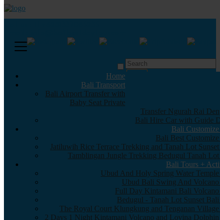
Call us :
+6281337065235
Email : info@balibestdaytour.com
Home
Bali Transport
Bali Airport Transfer with
Baby Seat Private
Transfer Ngurah Rai Den
Bali Hire Car with Guide D
Bali Customize
Bali Best Customize
Jatiluwih Rice Terrace Trekking and Tanah Lot Sunset
Tamblingan Jungle Trekking Bedugul Tanah Lot
Bali Tours + Acti
Ubud And Holy Spring Water Temple
Ubud Bali Swing And Volcano
Full Day Kintamani Bali Volcano
Bedugul - Tanah Lot Sunset Bali
The Royal Court Klungkung and Tenganan Village
2 Days 1 Night Kintamani Volcano and Lovina Dolphin