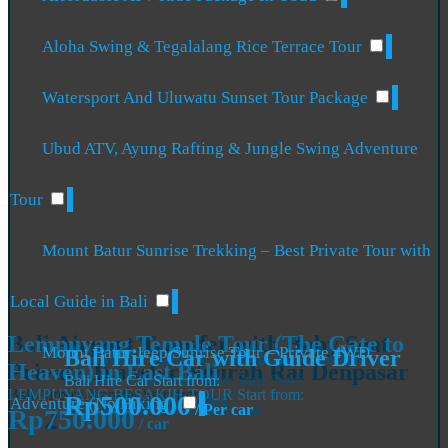
Aloha Swing & Tegalalang Rice Terrace Tour
Watersport And Uluwatu Sunset Tour Package
Ubud ATV, Ayung Rafting & Jungle Swing Adventure
Tour
Mount Batur Sunrise Trekking – Best Private Tour with
Local Guide in Bali
Bali Airport Transfer with Baby Seat
Lempuyang Temple Tour (The Gate to
Mount Batur Jeep Sunrise Tour – Private 4WD
Bali Hire Car with Guide Driver
Bali Best Customize Tour
Private Transfer Ngurah Rai Denpasar
Heaven) in East Bali
Bali Hire Car
Bali Customize Tour
Start from:
Start from:
Bali Airport Transfer
LEMPUYANG BESAKIH TOUR
Start from:
Start from:
Rp500.000
Rp650.000
Adventure (No Hiking)
/ Per car
/ car
Rp250.000
Rp750.000
/ car
/ car