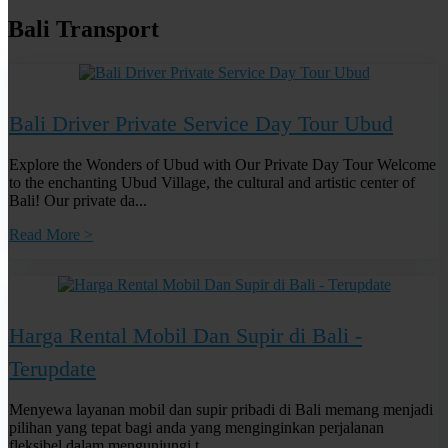
Bali Transport
Bali Driver Private Service Day Tour Ubud
Explore the Wonders of Ubud with Our Private Day Tour Welcome
to the enchanting Ubud Village, the cultural and artistic center of
Bali! Our private da...
Read More >
Harga Rental Mobil Dan Supir di Bali -
Terupdate
Menyewa layanan mobil dan supir pribadi di Bali memang menjadi
pilihan yang tepat bagi anda yang menginginkan perjalanan
fleksibel dalam mengunjungi t...