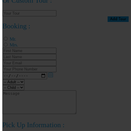
Or Custom Tour :
Add Tour
Booking :
Mr.
Mrs.
Pick Up Information :