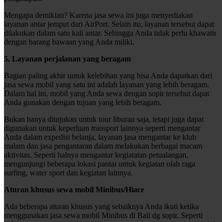
Mengapa demikian? Karena jasa sewa ini juga menyediakan
layanan antar jemput dari AirPort. Selain itu, layanan tersebut dapat
dilakukan dalam satu kali antar. Sehingga Anda tidak perlu khawatir
dengan barang bawaan yang Anda miliki.
5. Layanan perjalanan yang beragam
Bagian paling akhir untuk kelebihan yang bisa Anda dapatkan dari
jasa sewa mobil yang satu ini adalah layanan yang lebih beragam.
Dalam hal ini, mobil yang Anda sewa dengan sopir tersebut dapat
Anda gunakan dengan tujuan yang lebih beragam.
Bukan hanya ditujukan untuk tour liburan saja, tetapi juga dapat
digunakan untuk keperluan transport lainnya seperti mengantar
Anda dalam expedisi belanja, layanan jasa mengantar ke klub
malam dan jasa pengantaran dalam melakukan berbagai macam
aktivitas. Seperti halnya mengantar kegiatatan petualangan,
mengunjungi beberapa lokasi pantai untuk kegiatan olah raga
surfing, water sport dan kegiatan lainnya.
Aturan khusus sewa mobil Minibus/Hiace
Ada beberapa aturan khusus yang sebaiknya Anda ikuti ketika
menggunakan jasa sewa mobil Minibus di Bali dg sopir. Seperti