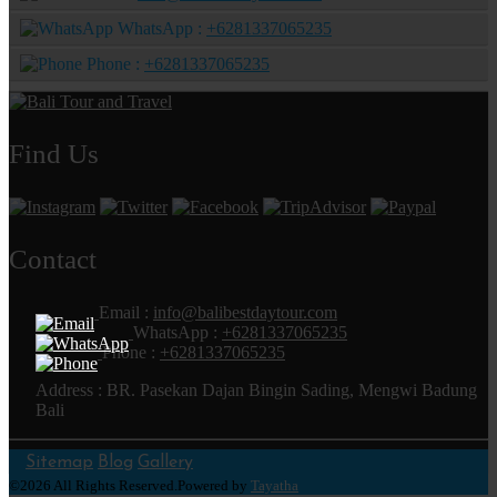
WhatsApp :
+6281337065235
Phone :
+6281337065235
Find Us
Contact
Email :
info@balibestdaytour.com
WhatsApp :
+6281337065235
Phone :
+6281337065235
Address : BR. Pasekan Dajan Bingin Sading, Mengwi Badung
Bali
Sitemap
Blog
Gallery
©2026 All Rights Reserved.Powered by
Tayatha