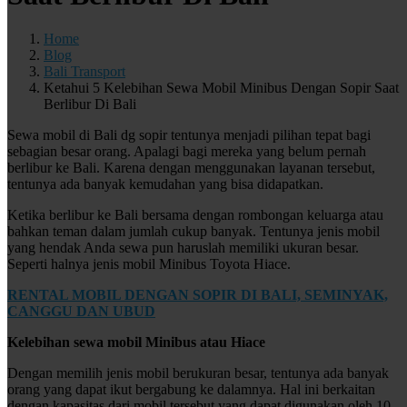
Home
Blog
Bali Transport
Ketahui 5 Kelebihan Sewa Mobil Minibus Dengan Sopir Saat
Berlibur Di Bali
Sewa mobil di Bali dg sopir tentunya menjadi pilihan tepat bagi
sebagian besar orang. Apalagi bagi mereka yang belum pernah
berlibur ke Bali. Karena dengan menggunakan layanan tersebut,
tentunya ada banyak kemudahan yang bisa didapatkan.
Ketika berlibur ke Bali bersama dengan rombongan keluarga atau
bahkan teman dalam jumlah cukup banyak. Tentunya jenis mobil
yang hendak Anda sewa pun haruslah memiliki ukuran besar.
Seperti halnya jenis mobil Minibus Toyota Hiace.
RENTAL MOBIL DENGAN SOPIR DI BALI, SEMINYAK,
CANGGU DAN UBUD
Kelebihan sewa mobil Minibus atau Hiace
Dengan memilih jenis mobil berukuran besar, tentunya ada banyak
orang yang dapat ikut bergabung ke dalamnya. Hal ini berkaitan
dengan kapasitas dari mobil tersebut yang dapat digunakan oleh 10