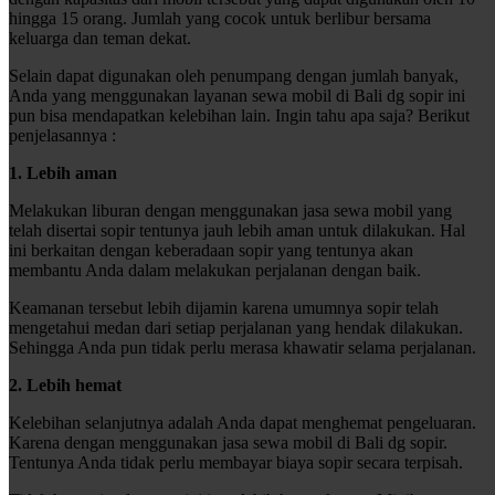
hingga 15 orang. Jumlah yang cocok untuk berlibur bersama
keluarga dan teman dekat.
Selain dapat digunakan oleh penumpang dengan jumlah banyak,
Anda yang menggunakan layanan sewa mobil di Bali dg sopir ini
pun bisa mendapatkan kelebihan lain. Ingin tahu apa saja? Berikut
penjelasannya :
1. Lebih aman
Melakukan liburan dengan menggunakan jasa sewa mobil yang
telah disertai sopir tentunya jauh lebih aman untuk dilakukan. Hal
ini berkaitan dengan keberadaan sopir yang tentunya akan
membantu Anda dalam melakukan perjalanan dengan baik.
Keamanan tersebut lebih dijamin karena umumnya sopir telah
mengetahui medan dari setiap perjalanan yang hendak dilakukan.
Sehingga Anda pun tidak perlu merasa khawatir selama perjalanan.
2. Lebih hemat
Kelebihan selanjutnya adalah Anda dapat menghemat pengeluaran.
Karena dengan menggunakan jasa sewa mobil di Bali dg sopir.
Tentunya Anda tidak perlu membayar biaya sopir secara terpisah.