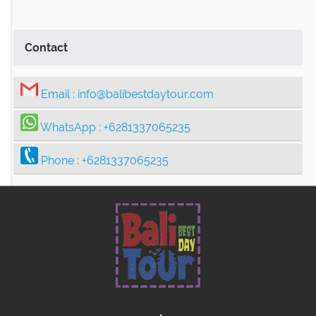
Contact
Email :
info@balibestdaytour.com
WhatsApp :
+6281337065235
Phone :
+6281337065235