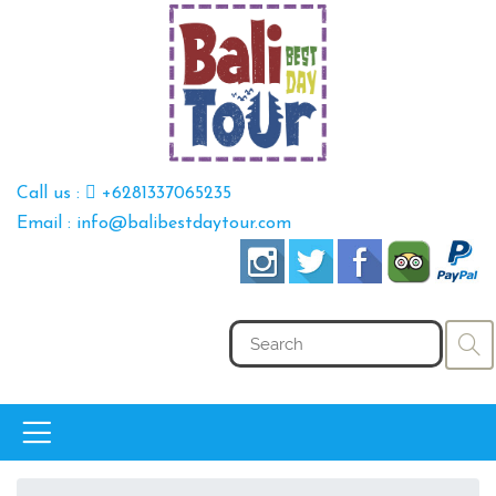
Call us :
+6281337065235
Email : info@balibestdaytour.com