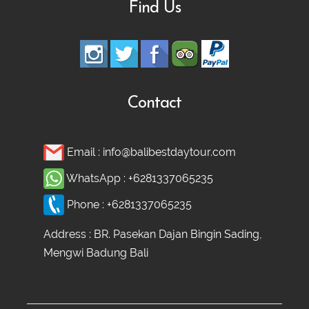
Find Us
Contact
Email :
info@balibestdaytour.com
WhatsApp :
+6281337065235
Phone :
+6281337065235
Address : BR. Pasekan Dajan Bingin Sading,
Mengwi Badung Bali